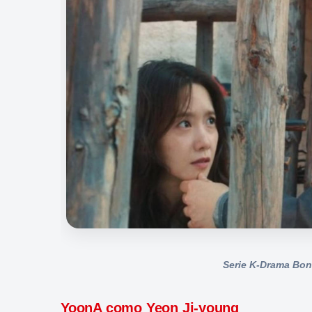
Serie K-Drama Bon
YoonA como Yeon Ji-young