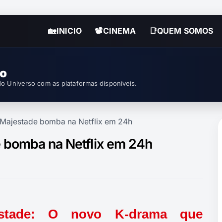
🏡INICIO
📽CINEMA
📑QUEM SOMOS
so
o Universo com as plataformas disponíveis.
 Majestade bomba na Netflix em 24h
 bomba na Netflix em 24h
estade: O novo K-drama que