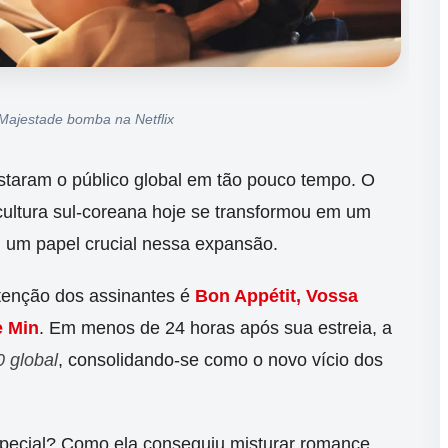
 Majestade bomba na Netflix
taram o público global em tão pouco tempo. O
 cultura sul-coreana hoje se transformou em um
m papel crucial nessa expansão.
tenção dos assinantes é
Bon Appétit, Vossa
e Min
. Em menos de 24 horas após sua estreia, a
0 global
, consolidando-se como o novo vício dos
special? Como ela conseguiu misturar romance,