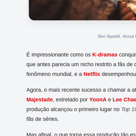
Bon Appétit, Vossa
É impressionante como os
K-dramas
conquis
que antes parecia um nicho restrito a fãs de
fenômeno mundial, e a
Netflix
desempenhou u
Agora, o mais recente sucesso a chamar a a
Majestade
, estrelado por
YoonA
e
Lee Cha
produção alcançou o primeiro lugar no
Top 1
fãs de séries.
Mas afinal, o que torna essa produção tão e