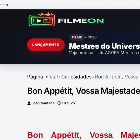
-->
• 2026
FILME
Mestres do Univer
LANÇAMENTO
Veja onde assistir AGORA Mestres d
Página inicial
Curiosidades
Bon Appétit, Vossa
Bon Appétit, Vossa Majestade
João Santana
16.9.25
Bon Appétit, Vossa Maj