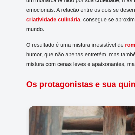
um monarca temido por sua crueldade, mas 
emocionais. A relação entre os dois se dese
criatividade culinária
, consegue se aproxima
mundo.
O resultado é uma mistura irresistível de
rom
humor, que não apenas entretém, mas também
mistura com cenas leves e apaixonantes, ma
Os protagonistas e sua quí