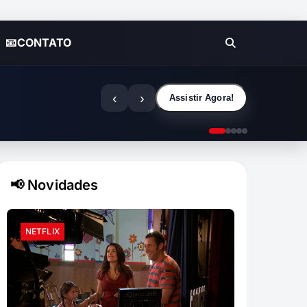
📧CONTATO
‹
›
Assistir Agora!
📢 Novidades
NETFLIX