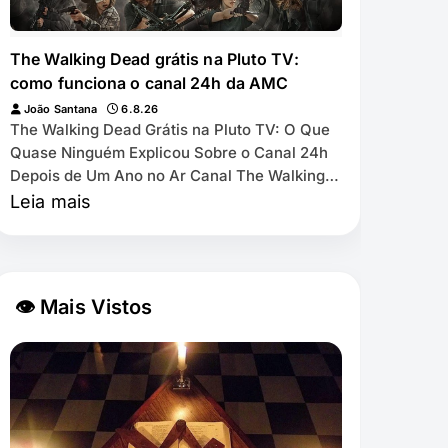
The Walking Dead grátis na Pluto TV:
como funciona o canal 24h da AMC
João Santana
6.8.26
The Walking Dead Grátis na Pluto TV: O Que
Quase Ninguém Explicou Sobre o Canal 24h
Depois de Um Ano no Ar Canal The Walking
Dead by AMC exibe as 11 temporadas de
Leia mais
graça na Pl…
👁 Mais Vistos