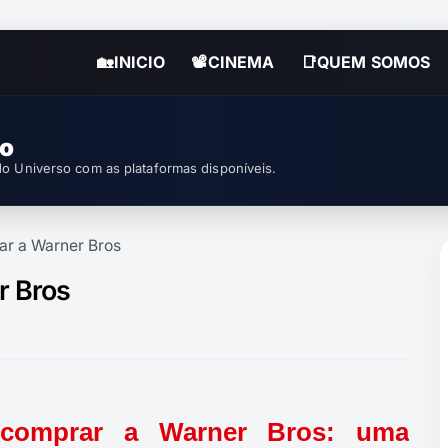
🏡INICIO
📽CINEMA
📑QUEM SOMOS
so
o Universo com as plataformas disponíveis.
ar a Warner Bros
r Bros
o comprar a Warner Bros: uma