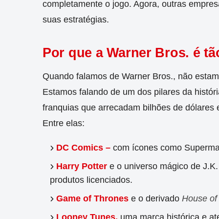
completamente o jogo. Agora, outras empresas
suas estratégias.
Por que a Warner Bros. é tã
Quando falamos de Warner Bros., não estamo
Estamos falando de um dos pilares da histór
franquias que arrecadam bilhões de dólares
Entre elas:
DC Comics
–
com ícones como Superman
Harry Potter
e o universo mágico de J.K. 
produtos licenciados.
Game of Thrones
e o derivado
House of
Looney Tunes
,
uma marca histórica e at