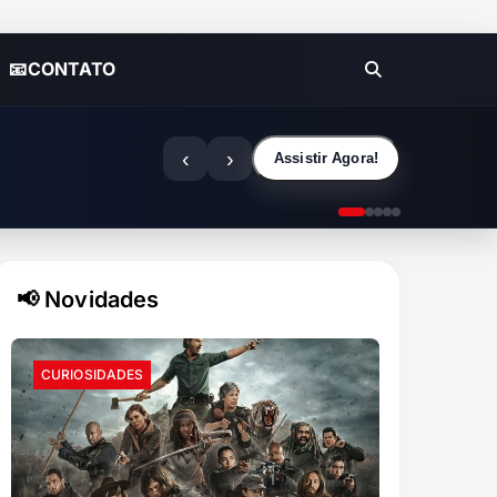
📧CONTATO
‹
›
Assistir Agora!
📢 Novidades
CURIOSIDADES