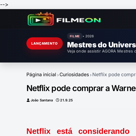
-->
• 2026
FILME
Mestres do Univer
LANÇAMENTO
Veja onde assistir AGORA Mestres d
Página inicial
Curiosidades
Netflix pode compr
Netflix pode comprar a Warne
João Santana
21.9.25
Netflix está considerand