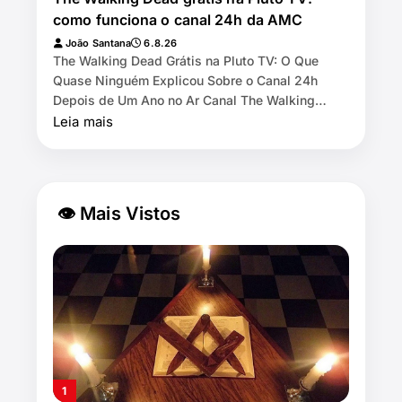
como funciona o canal 24h da AMC
João Santana
6.8.26
The Walking Dead Grátis na Pluto TV: O Que
Quase Ninguém Explicou Sobre o Canal 24h
Depois de Um Ano no Ar Canal The Walking
Dead by AMC exibe as 11 temporadas de graça
Leia mais
na Pl…
👁 Mais Vistos