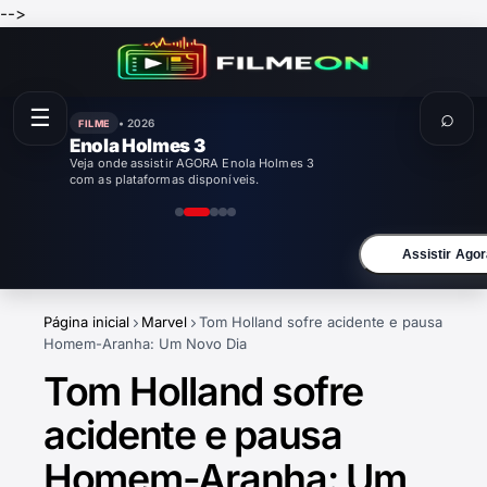
-->
☰
⌕
• 2026
FILME
Enola Holmes 3
Veja onde assistir AGORA Enola Holmes 3
com as plataformas disponíveis.
Assistir Agor
Página inicial
Marvel
Tom Holland sofre acidente e pausa
Homem-Aranha: Um Novo Dia
Tom Holland sofre
acidente e pausa
Homem-Aranha: Um