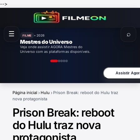
-->
☰
⌕
• 2026
FILME
Mestres do Universo
Veja onde assistir AGORA Mestres do
Universo com as plataformas disponíveis.
Assistir Agor
Página inicial
Hulu
Prison Break: reboot do Hulu traz
nova protagonista
Prison Break: reboot
do Hulu traz nova
protagonista