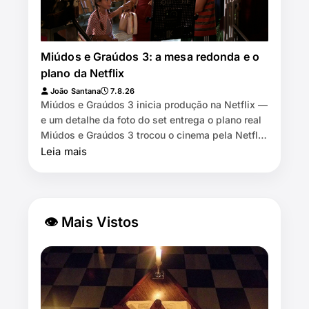
Miúdos e Graúdos 3: a mesa redonda e o
plano da Netflix
João Santana
7.8.26
Miúdos e Graúdos 3 inicia produção na Netflix —
e um detalhe da foto do set entrega o plano real
Miúdos e Graúdos 3 trocou o cinema pela Netflix
⏱️ 7 min de leitura …
Leia mais
👁 Mais Vistos