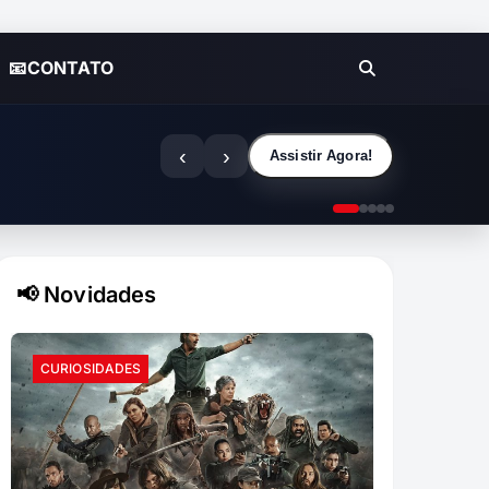
📧CONTATO
‹
›
Assistir Agora!
📢 Novidades
CURIOSIDADES