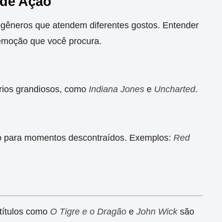
 de Ação
bgêneros que atendem diferentes gostos. Entender
 emoção que você procura.
rios grandiosos, como
Indiana Jones
e
Uncharted
.
to para momentos descontraídos. Exemplos:
Red
 títulos como
O Tigre e o Dragão
e
John Wick
são