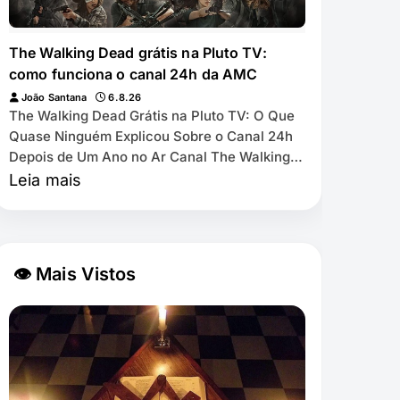
The Walking Dead grátis na Pluto TV:
como funciona o canal 24h da AMC
João Santana
6.8.26
The Walking Dead Grátis na Pluto TV: O Que
Quase Ninguém Explicou Sobre o Canal 24h
Depois de Um Ano no Ar Canal The Walking
Dead by AMC exibe as 11 temporadas de
Leia mais
graça na Pl…
👁 Mais Vistos