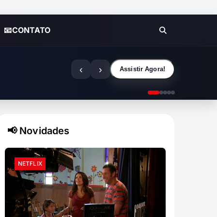
📧CONTATO
‹
›
Assistir Agora!
📢 Novidades
NETFLIX