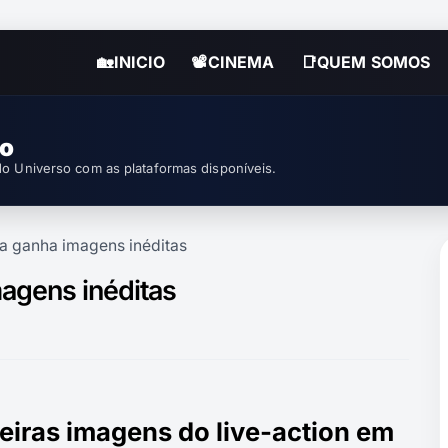
🏡INICIO
📽CINEMA
📑QUEM SOMOS
so
o Universo com as plataformas disponíveis.
da ganha imagens inéditas
magens inéditas
eiras imagens do live-action em