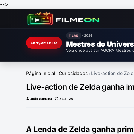
-->
• 2026
FILME
Mestres do Univer
LANÇAMENTO
Veja onde assistir AGORA Mestres d
Página inicial
Curiosidades
Live-action de Zel
Live-action de Zelda ganha i
João Santana
23.11.25
A Lenda de Zelda ganha prim