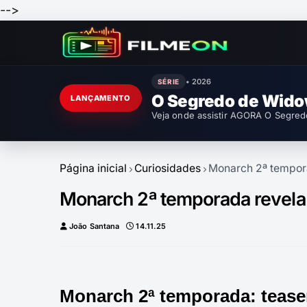
-->
• 2026
SÉRIE
O Segredo de Wido
LANÇAMENTO
Veja onde assistir AGORA O Segred
Página inicial
Curiosidades
Monarch 2ª tempor
Monarch 2ª temporada revela
João Santana
14.11.25
Monarch 2ª temporada: teaser,