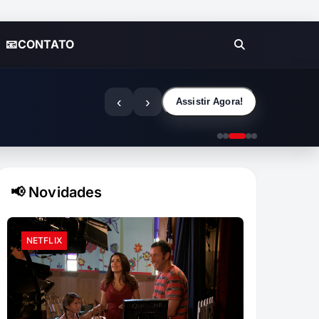
📧CONTATO
‹
›
Assistir Agora!
📢 Novidades
NETFLIX