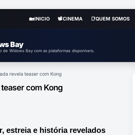
🏡INICIO
📽CINEMA
📑QUEM SOMOS
ws Bay
o de Widows Bay com as plataformas disponíveis.
ada revela teaser com Kong
 teaser com Kong
 estreia e história revelados