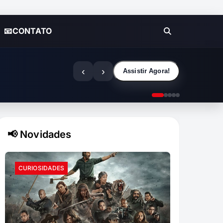
📧CONTATO
‹
›
Assistir Agora!
📢 Novidades
CURIOSIDADES