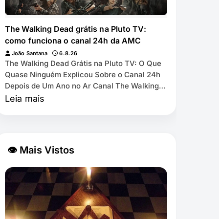
The Walking Dead grátis na Pluto TV:
como funciona o canal 24h da AMC
João Santana
6.8.26
The Walking Dead Grátis na Pluto TV: O Que
Quase Ninguém Explicou Sobre o Canal 24h
Depois de Um Ano no Ar Canal The Walking
Dead by AMC exibe as 11 temporadas de
Leia mais
graça na Pl…
👁 Mais Vistos