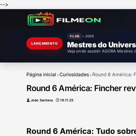
-->
• 2026
FILME
Mestres do Univer
LANÇAMENTO
Veja onde assistir AGORA Mestres d
Página inicial
Curiosidades
Round 6 América: Fi
Round 6 América: Fincher reve
João Santana
19.11.25
Round 6 América: Tudo sobre 