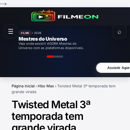
-->
☰
⌕
• 2026
FILME
Enola Holmes 3
Veja onde assistir AGORA Enola Holmes 3
com as plataformas disponíveis.
Assistir Agor
Página inicial
Hbo Max
Twisted Metal 3ª temporada tem
grande virada
Twisted Metal 3ª
temporada tem
grande virada