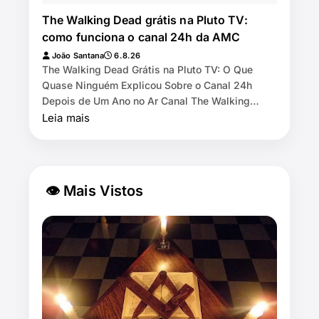
The Walking Dead grátis na Pluto TV:
como funciona o canal 24h da AMC
João Santana
6.8.26
The Walking Dead Grátis na Pluto TV: O Que
Quase Ninguém Explicou Sobre o Canal 24h
Depois de Um Ano no Ar Canal The Walking
Dead by AMC exibe as 11 temporadas de graça
Leia mais
na Pl…
👁 Mais Vistos