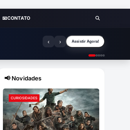
📧CONTATO
‹
›
Assistir Agora!
📢 Novidades
CURIOSIDADES