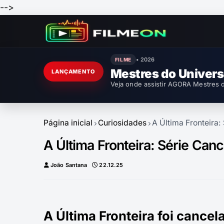
-->
• 2026
FILME
Mestres do Univer
LANÇAMENTO
Veja onde assistir AGORA Mestres d
Página inicial
Curiosidades
A Última Fronteira
A Última Fronteira: Série Can
João Santana
22.12.25
A Última Fronteira foi cancel