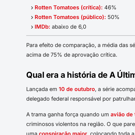
Rotten Tomatoes (crítica):
46%
Rotten Tomatoes (público):
50%
IMDb:
abaixo de 6,0
Para efeito de comparação, a média das s
acima de 75% de aprovação crítica.
Qual era a história de A Últi
Lançada em
10 de outubro
, a série acom
delegado federal responsável por patrulhar
A trama ganha força quando um
avião de 
criminosos violentos na região. O que par
uma
conspiração maior
, colocando toda a