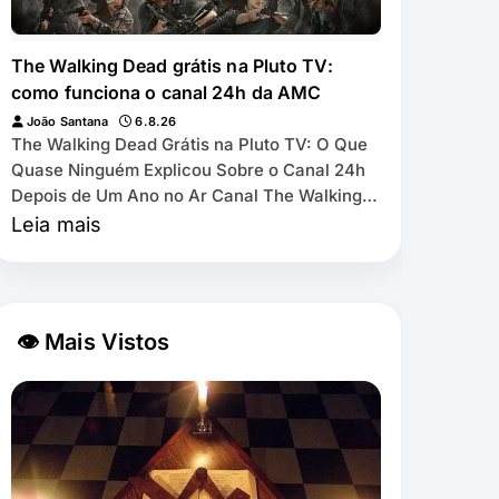
The Walking Dead grátis na Pluto TV:
como funciona o canal 24h da AMC
João Santana
6.8.26
The Walking Dead Grátis na Pluto TV: O Que
Quase Ninguém Explicou Sobre o Canal 24h
Depois de Um Ano no Ar Canal The Walking
Dead by AMC exibe as 11 temporadas de
Leia mais
graça na Pl…
👁 Mais Vistos