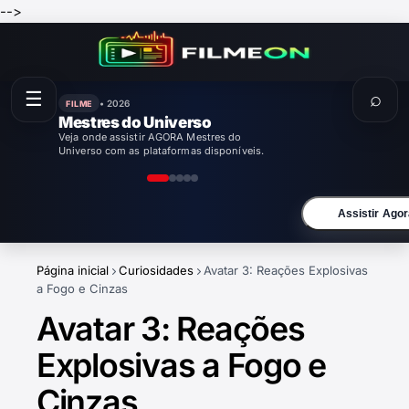
-->
☰
⌕
• 2026
FILME
Enola Holmes 3
Veja onde assistir AGORA Enola Holmes 3
com as plataformas disponíveis.
Assistir Agor
Página inicial
Curiosidades
Avatar 3: Reações Explosivas
a Fogo e Cinzas
Avatar 3: Reações
Explosivas a Fogo e
Cinzas