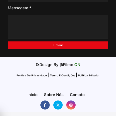
Mensagem
*
©Design By
🎬Filme
ON
|
|
Política De Privacidade
Termo E Condições
Política Editorial
Inicio
Sobre Nós
Contato