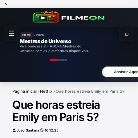
-->
☰
⌕
• 2026
FILME
Mestres do Universo
Veja onde assistir AGORA Mestres do
Universo com as plataformas disponíveis.
Assistir Agor
Página inicial
Netflix
Que horas estreia Emily em Paris 5?
Que horas estreia
Emily em Paris 5?
João Santana
16.12.25