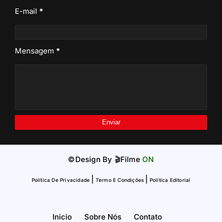
E-mail
*
Mensagem
*
©Design By
🎬Filme
ON
|
|
Política De Privacidade
Termo E Condições
Política Editorial
Inicio
Sobre Nós
Contato