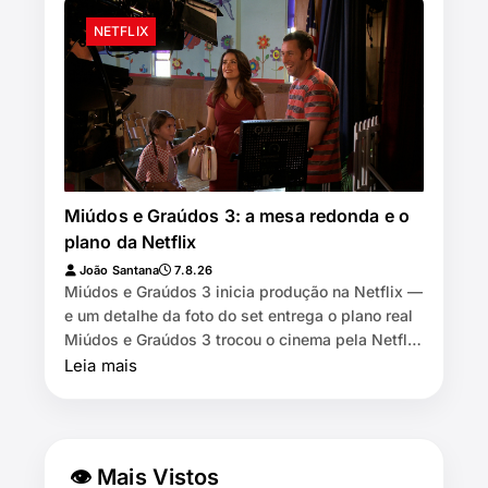
NETFLIX
Miúdos e Graúdos 3: a mesa redonda e o
plano da Netflix
João Santana
7.8.26
Miúdos e Graúdos 3 inicia produção na Netflix —
e um detalhe da foto do set entrega o plano real
Miúdos e Graúdos 3 trocou o cinema pela Netflix
⏱️ 7 min de leitura …
Leia mais
👁 Mais Vistos