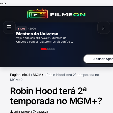
-->
☰
⌕
• 2026
FILME
Enola Holmes 3
Veja onde assistir AGORA Enola Holmes 3
com as plataformas disponíveis.
Assistir Agor
Página inicial
MGM+
Robin Hood terá 2ª temporada no
MGM+?
Robin Hood terá 2ª
temporada no MGM+?
João Santana
28.12.25