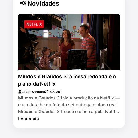
📢 Novidades
NETFLIX
Miúdos e Graúdos 3: a mesa redonda e o
plano da Netflix
João Santana
7.8.26
Miúdos e Graúdos 3 inicia produção na Netflix —
e um detalhe da foto do set entrega o plano real
Miúdos e Graúdos 3 trocou o cinema pela Netflix
⏱️ 7 min de leitura …
Leia mais