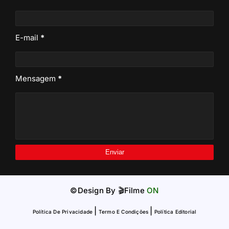
E-mail
*
Mensagem
*
©Design By
🎬Filme
ON
|
|
Política De Privacidade
Termo E Condições
Política Editorial