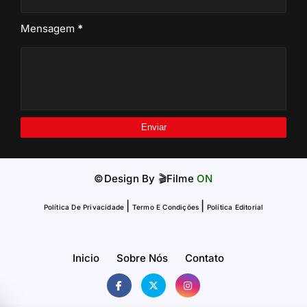
Mensagem
*
©Design By
🎬Filme
ON
|
|
Política De Privacidade
Termo E Condições
Política Editorial
Inicio
Sobre Nós
Contato