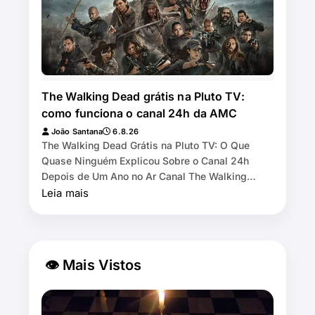
The Walking Dead grátis na Pluto TV:
como funciona o canal 24h da AMC
João Santana
6.8.26
The Walking Dead Grátis na Pluto TV: O Que
Quase Ninguém Explicou Sobre o Canal 24h
Depois de Um Ano no Ar Canal The Walking
Dead by AMC exibe as 11 temporadas de graça
Leia mais
na Pl…
👁 Mais Vistos