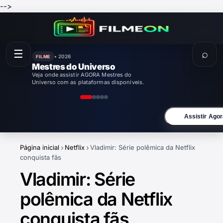
-->
☰
⌕
• 2026
FILME
Enola Holmes 3
Veja onde assistir AGORA Enola Holmes 3
com as plataformas disponíveis.
Assistir Agor
Página inicial
Netflix
Vladimir: Série polêmica da Netflix
conquista fãs
Vladimir: Série
polêmica da Netflix
conquista fãs