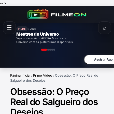
-->
☰
⌕
• 2026
FILME
Enola Holmes 3
Veja onde assistir AGORA Enola Holmes 3
com as plataformas disponíveis.
Assistir Agor
Página inicial
Prime Video
Obsessão: O Preço Real do
Salgueiro dos Desejos
Obsessão: O Preço
Real do Salgueiro dos
Desejos