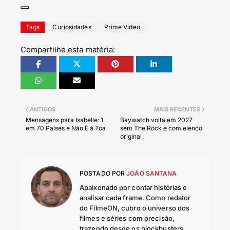
Tags
Curiosidades
Prime Video
Compartilhe esta matéria:
ANTIGOS
MAIS RECENTES
Mensagens para Isabelle: 1
Baywatch volta em 2027
em 70 Países e Não É à Toa
sem The Rock e com elenco
original
POSTADO POR
JOÃO SANTANA
Apaixonado por contar histórias e
analisar cada frame. Como redator
do FilmeON, cubro o universo dos
filmes e séries com precisão,
trazendo desde os blockbusters