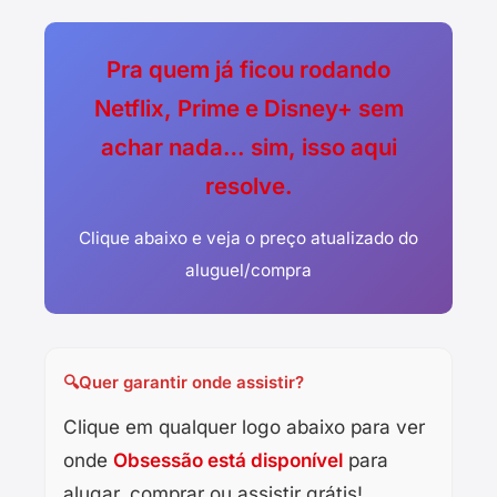
Pra quem já ficou rodando
Netflix, Prime e Disney+ sem
achar nada… sim, isso aqui
resolve.
Clique abaixo e veja o preço atualizado do
aluguel/compra
🔍
Quer garantir onde assistir?
Clique em qualquer logo abaixo para ver
onde
Obsessão está disponível
para
alugar, comprar ou assistir grátis!