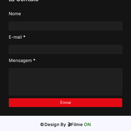
Nome
E-mail
*
Mensagem
*
©Design By
🎬Filme
ON