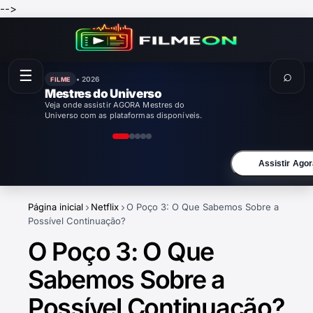
-->
☰
⌕
• 2026
FILME
Mestres do Universo
Veja onde assistir AGORA Mestres do
Universo com as plataformas disponíveis.
Assistir Agor
Página inicial
Netflix
O Poço 3: O Que Sabemos Sobre a
Possível Continuação?
O Poço 3: O Que
Sabemos Sobre a
Possível Continuação?