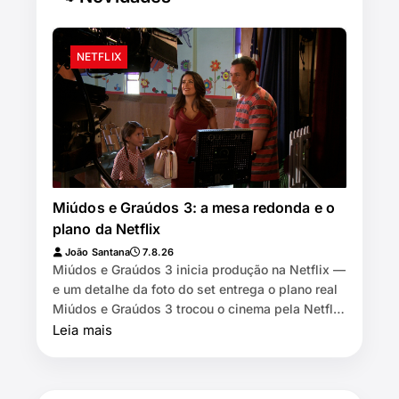
NETFLIX
Miúdos e Graúdos 3: a mesa redonda e o
plano da Netflix
João Santana
7.8.26
Miúdos e Graúdos 3 inicia produção na Netflix —
e um detalhe da foto do set entrega o plano real
Miúdos e Graúdos 3 trocou o cinema pela Netflix
⏱️ 7 min de leitura …
Leia mais