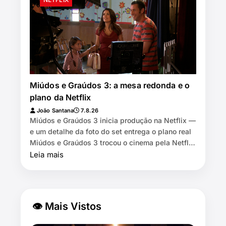
Miúdos e Graúdos 3: a mesa redonda e o
plano da Netflix
João Santana
7.8.26
Miúdos e Graúdos 3 inicia produção na Netflix —
e um detalhe da foto do set entrega o plano real
Miúdos e Graúdos 3 trocou o cinema pela Netflix
⏱️ 7 min de leitura …
Leia mais
👁 Mais Vistos