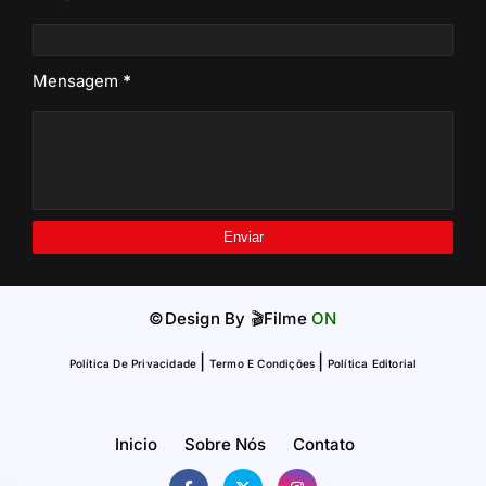
Mensagem
*
©Design By
🎬Filme
ON
|
|
Política De Privacidade
Termo E Condições
Política Editorial
Inicio
Sobre Nós
Contato