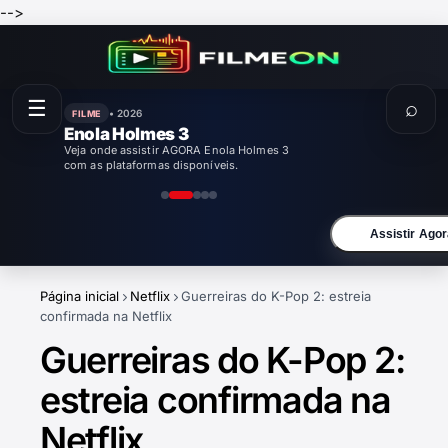
-->
☰
⌕
• 2026
FILME
Enola Holmes 3
Veja onde assistir AGORA Enola Holmes 3
com as plataformas disponíveis.
Assistir Agor
Página inicial
Netflix
Guerreiras do K-Pop 2: estreia
confirmada na Netflix
Guerreiras do K-Pop 2:
estreia confirmada na
Netflix