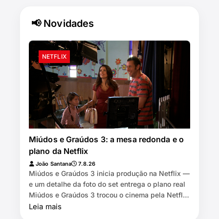
📢 Novidades
NETFLIX
Miúdos e Graúdos 3: a mesa redonda e o
plano da Netflix
João Santana
7.8.26
Miúdos e Graúdos 3 inicia produção na Netflix —
e um detalhe da foto do set entrega o plano real
Miúdos e Graúdos 3 trocou o cinema pela Netflix
⏱️ 7 min de leitura …
Leia mais